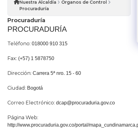
Nuestra Alcaldía
Órganos de Control
Procuraduría
Procuraduría
PROCURADURÍA
Teléfono:
0​18000 910 315
Fax:
(+57) 1 5878750
Dirección:
Carrera 5ª nro. 15 - 60
Ciudad:
Bogotá
Correo Electrónico:
dcap@procuraduria.gov.co
Página Web:
http://www.procuraduria.gov.co/portal/mapa_cundinamarca