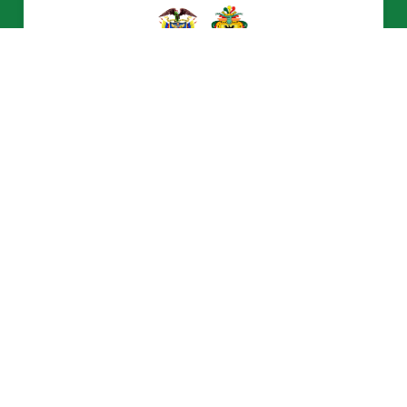
alcaldiadevilleta
alcaldiadevilleta
alcaldiavilleta
@Entidad
Última Actualización:
07/08/2026 21:28:50
Número de Visitas:
2156671
Políticas
Mapas del sitio
Términos y condiciones
Accesibilidad