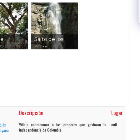
ue
Salto de los
pal
micos
0 x 168
JPG
901 x 1600
266 KB